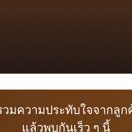
รวมความประทับใจจากลูก
แล้วพบกันเร็ว ๆ นี้