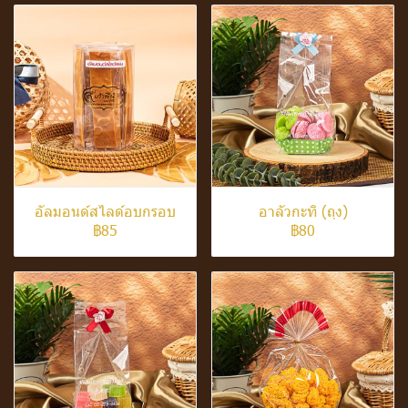
อัลมอนด์สไลด์อบกรอบ
อาลัวกะทิ (ถุง)
฿85
฿80