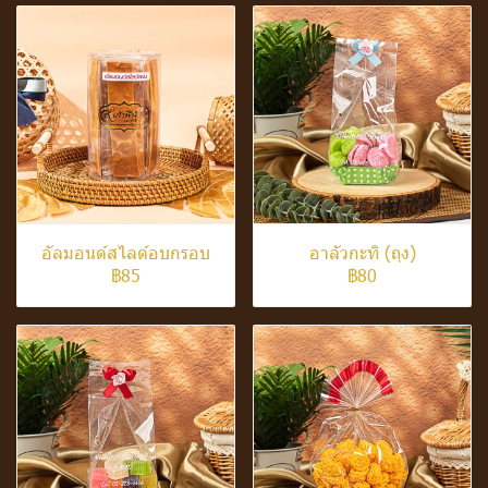
อัลมอนด์สไลด์อบกรอบ
อาลัวกะทิ (ถุง)
฿85
฿80