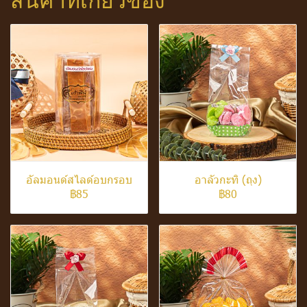
สินค้าที่เกี่ยวข้อง
อัลมอนด์สไลด์อบกรอบ
อาลัวกะทิ (ถุง)
฿85
฿80