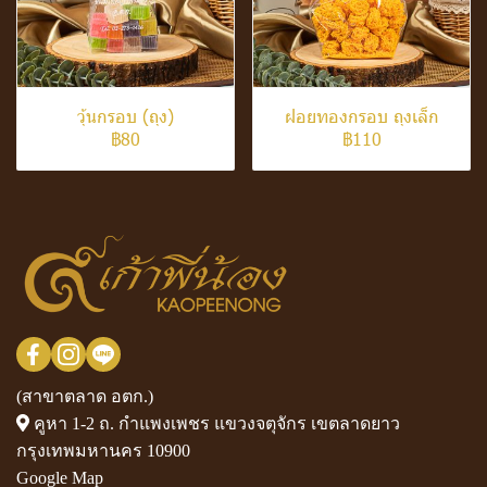
วุ้นกรอบ (ถุง)
ฝอยทองกรอบ ถุงเล็ก
฿80
฿110
(สาขาตลาด อตก.)
คูหา 1-2 ถ. กำแพงเพชร แขวงจตุจักร เขตลาดยาว
กรุงเทพมหานคร 10900
Google Map