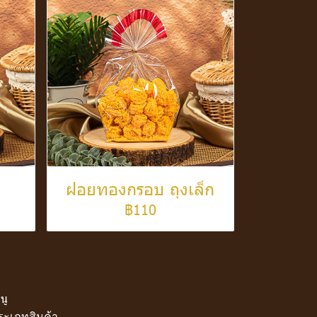
ฝอยทองกรอบ ถุงเล็ก
฿110
นู
ระเภทสินค้า