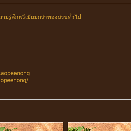
มรู้สึกพรีเมียมกว่าทองม้วนทั่วไป
kaopeenong
aopeenong/