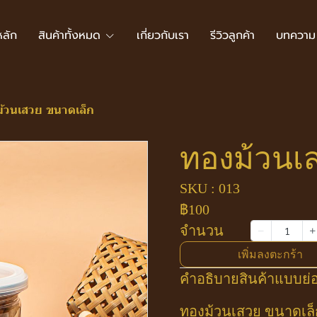
หลัก
สินค้าทั้งหมด
เกี่ยวกับเรา
รีวิวลูกค้า
บทความ
้วนเสวย ขนาดเล็ก
ทองม้วนเ
SKU : 013
฿100
จำนวน
เพิ่มลงตะกร้า
คำอธิบายสินค้าแบบย่
ทองม้วนเสวย ขนาดเล็