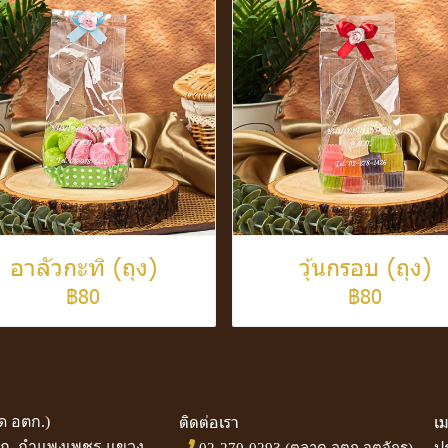
อาลัวกะทิ (ถุง)
วุ้นกรอบ (ถุง)
฿80
฿80
ติดต่อเรา
เม
 อตก.)
 ถ. กำแพงเพชร แขวง
ป
02-270-0293
(ตลาด อตก.จตุจักร)