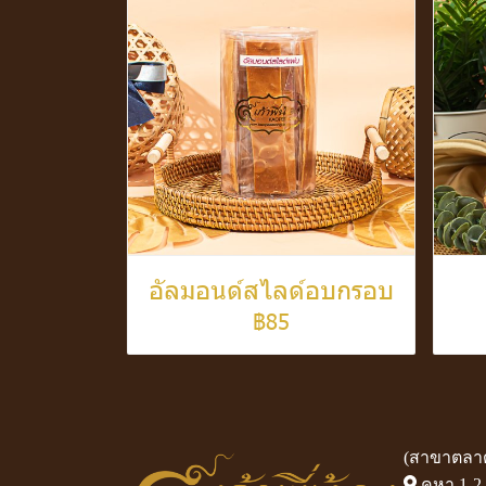
อัลมอนด์สไลด์อบกรอบ
฿85
(สาขาตลาด
คูหา 1-2