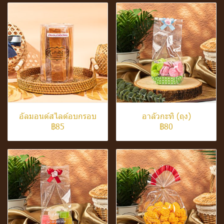
อัลมอนด์สไลด์อบกรอบ
อาลัวกะทิ (ถุง)
฿85
฿80