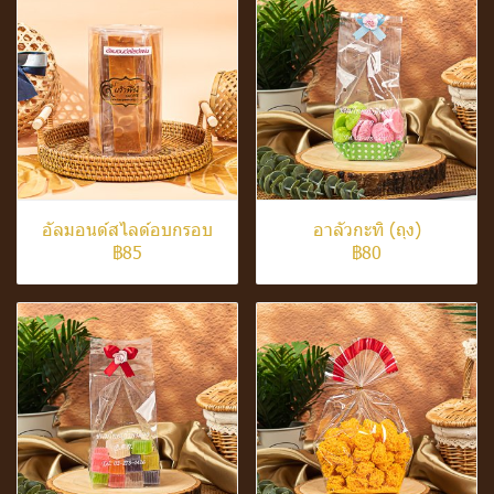
อัลมอนด์สไลด์อบกรอบ
อาลัวกะทิ (ถุง)
฿85
฿80