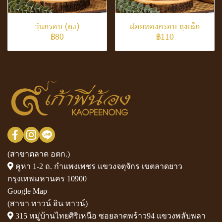
วุ้นกรอบ (ถุง)
ฝอยทองกรอบ ถุงเล็ก
฿80
฿110
(สาขาตลาด อตก.)
คูหา 1-2 ถ. กำแพงเพชร แขวงจตุจักร เขตลาดยาว
กรุงเทพมหานคร 10900
Google Map
(สาขา ทาวน์ อิน ทาวน์)
315 หมู่บ้านไทยศิริเหนือ ซอยลาดพร้าว94 แขวงพลับพลา