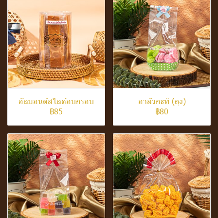
อัลมอนด์สไลด์อบกรอบ
อาลัวกะทิ (ถุง)
฿85
฿80