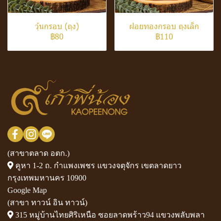
วุ้นกรอบ (ถุง)
ฝอยทองกรอบ ถุงเล็ก
฿80
฿110
(สาขาตลาด อตก.)
คูหา 1-2 ถ. กำแพงเพชร แขวงจตุจักร เขตลาดยาว
กรุงเทพมหานคร 10900
Google Map
(สาขา ทาวน์ อิน ทาวน์)
315 หมู่บ้านไทยศิริเหนือ ซอยลาดพร้าว94 แขวงพลับพลา