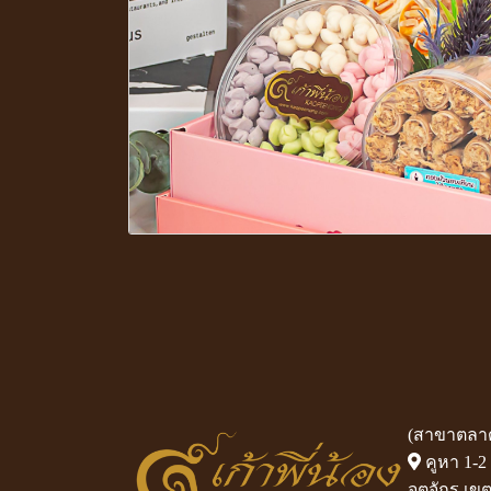
(สาขาตลาด
คูหา 1-2
จตุจักร เ